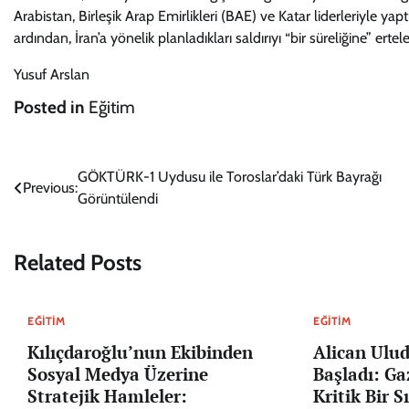
Arabistan, Birleşik Arap Emirlikleri (BAE) ve Katar liderleriyle ya
ardından, İran’a yönelik planladıkları saldırıyı “bir süreliğine” er
Yusuf Arslan
Posted in
Eğitim
Yazı
GÖKTÜRK-1 Uydusu ile Toroslar’daki Türk Bayrağı
Previous:
Görüntülendi
gezinmesi
Related Posts
EĞITIM
EĞITIM
Kılıçdaroğlu’nun Ekibinden
Alican Ulu
Sosyal Medya Üzerine
Başladı: Ga
Stratejik Hamleler:
Kritik Bir S