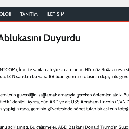
OLOJİ
TANITIM
İLETİŞİM
 Ablukasını Duyurdu
TCOM), İran ile varılan ateşkesin ardından Hürmüz Boğazı çevres
da, 13 Nisan’dan bu yana 88 ticari geminin rotasının değiştirildiği ve
milerin güvenliğini sağlamak amacıyla gereken önlemleri aldık. Bu
getirdik.” denildi. Ayrıca, dün ABD’ye ait USS Abraham Lincoln (CVN 
yaptığı sırada, geminin güvertesinde nöbet tutan bir askerin fotoğr
ğunu açıklamıştı. Bu gelişmeler, ABD Başkanı Donald Trump’ın Suud