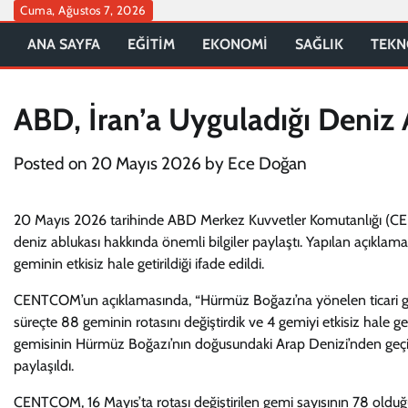
Skip
Cuma, Ağustos 7, 2026
to
ANA SAYFA
EĞİTİM
EKONOMİ
SAĞLIK
TEKN
content
ABD, İran’a Uyguladığı Deniz
Posted on
20 Mayıs 2026
by
Ece Doğan
20 Mayıs 2026 tarihinde ABD Merkez Kuvvetler Komutanlığı (CEN
deniz ablukası hakkında önemli bilgiler paylaştı. Yapılan açıklama
geminin etkisiz hale getirildiği ifade edildi.
CENTCOM’un açıklamasında, “Hürmüz Boğazı’na yönelen ticari ge
süreçte 88 geminin rotasını değiştirdik ve 4 gemiyi etkisiz hale 
gemisinin Hürmüz Boğazı’nın doğusundaki Arap Denizi’nden geçiş 
paylaşıldı.
CENTCOM, 16 Mayıs’ta rotası değiştirilen gemi sayısının 78 oldu