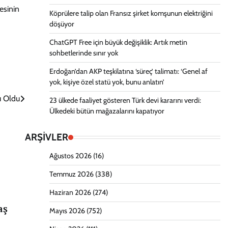
esinin
Köprülere talip olan Fransız şirket komşunun elektriğini
döşüyor
ChatGPT Free için büyük değişiklik: Artık metin
sohbetlerinde sınır yok
Erdoğan’dan AKP teşkilatına ‘süreç’ talimatı: ‘Genel af
yok, kişiye özel statü yok, bunu anlatın’
u Oldu
23 ülkede faaliyet gösteren Türk devi kararını verdi:
Ülkedeki bütün mağazalarını kapatıyor
ARŞİVLER
Ağustos 2026
(16)
Temmuz 2026
(338)
Haziran 2026
(274)
aş
Mayıs 2026
(752)