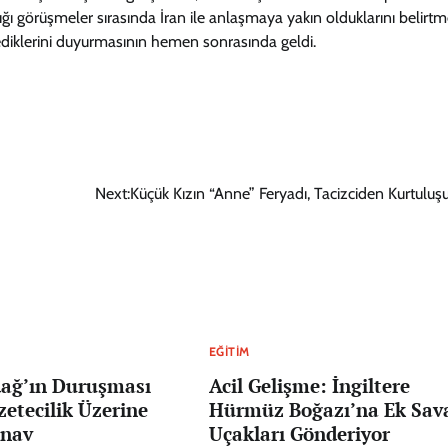
ptığı görüşmeler sırasında İran ile anlaşmaya yakın olduklarını belirtm
telediklerini duyurmasının hemen sonrasında geldi.
Next:
Küçük Kızın “Anne” Feryadı, Tacizciden Kurtuluş
EĞITIM
dağ’ın Duruşması
Acil Gelişme: İngiltere
zetecilik Üzerine
Hürmüz Boğazı’na Ek Sav
ınav
Uçakları Gönderiyor