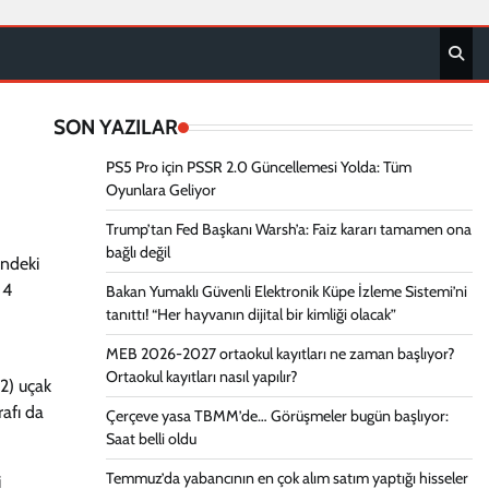
SON YAZILAR
PS5 Pro için PSSR 2.0 Güncellemesi Yolda: Tüm
Oyunlara Geliyor
Trump’tan Fed Başkanı Warsh’a: Faiz kararı tamamen ona
bağlı değil
indeki
 4
Bakan Yumaklı Güvenli Elektronik Küpe İzleme Sistemi’ni
tanıttı! “Her hayvanın dijital bir kimliği olacak”
MEB 2026-2027 ortaokul kayıtları ne zaman başlıyor?
Ortaokul kayıtları nasıl yapılır?
72) uçak
afı da
Çerçeve yasa TBMM’de… Görüşmeler bugün başlıyor:
Saat belli oldu
Temmuz’da yabancının en çok alım satım yaptığı hisseler
i