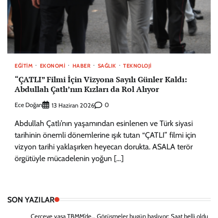
EĞITIM
EKONOMI
HABER
SAĞLIK
TEKNOLOJI
“ÇATLI” Filmi İçin Vizyona Sayılı Günler Kaldı:
Abdullah Çatlı’nın Kızları da Rol Alıyor
Ece Doğan
0
13 Haziran 2026
Abdullah Çatlı’nın yaşamından esinlenen ve Türk siyasi
tarihinin önemli dönemlerine ışık tutan “ÇATLI” filmi için
vizyon tarihi yaklaşırken heyecan dorukta. ASALA terör
örgütüyle mücadelenin yoğun […]
SON YAZILAR
Çerçeve yasa TBMM’de… Görüşmeler bugün başlıyor: Saat belli oldu