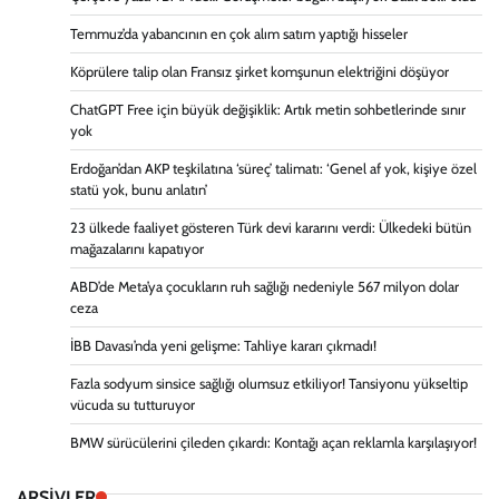
Temmuz’da yabancının en çok alım satım yaptığı hisseler
Köprülere talip olan Fransız şirket komşunun elektriğini döşüyor
ChatGPT Free için büyük değişiklik: Artık metin sohbetlerinde sınır
yok
Erdoğan’dan AKP teşkilatına ‘süreç’ talimatı: ‘Genel af yok, kişiye özel
statü yok, bunu anlatın’
23 ülkede faaliyet gösteren Türk devi kararını verdi: Ülkedeki bütün
mağazalarını kapatıyor
ABD’de Meta’ya çocukların ruh sağlığı nedeniyle 567 milyon dolar
ceza
İBB Davası’nda yeni gelişme: Tahliye kararı çıkmadı!
Fazla sodyum sinsice sağlığı olumsuz etkiliyor! Tansiyonu yükseltip
vücuda su tutturuyor
BMW sürücülerini çileden çıkardı: Kontağı açan reklamla karşılaşıyor!
ARŞİVLER