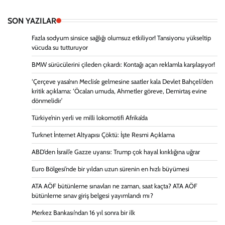
SON YAZILAR
Fazla sodyum sinsice sağlığı olumsuz etkiliyor! Tansiyonu yükseltip
vücuda su tutturuyor
BMW sürücülerini çileden çıkardı: Kontağı açan reklamla karşılaşıyor!
‘Çerçeve yasa’nın Meclis’e gelmesine saatler kala Devlet Bahçeli’den
kritik açıklama: ‘Öcalan umuda, Ahmetler göreve, Demirtaş evine
dönmelidir’
Türkiye’nin yerli ve milli lokomotifi Afrika’da
Turknet İnternet Altyapısı Çöktü: İşte Resmi Açıklama
ABD’den İsrail’e Gazze uyarısı: Trump çok hayal kırıklığına uğrar
Euro Bölgesi’nde bir yıldan uzun sürenin en hızlı büyümesi
ATA AÖF bütünleme sınavları ne zaman, saat kaçta? ATA AÖF
bütünleme sınav giriş belgesi yayımlandı mı?
Merkez Bankası’ndan 16 yıl sonra bir ilk