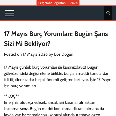
Skip
Perşembe, Ağustos 6, 2026
to
content
17 Mayıs Burç Yorumları: Bugün Şans
Sizi Mi Bekliyor?
Posted on
17 Mayıs 2026
by
Ece Doğan
17 Mayıs günlük burç yorumları ile karşınızdayız! Bugün
gökyüzündeki değişimlerle birlikte, burçları maddi konulardan
ikili ilişkilere kadar birçok önemli gelişme bekliyor. İşte 17 Mayıs
için burç yorumları…
**KOÇ**
Enerjiniz oldukça yüksek, ancak ani kararlar almaktan
kaçınmalısınız. Bugün maddi konularda dikkatli olmanızda
fayda var; harcamalarınızı kontrol altında tutmaya özen