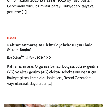
on 13 Haziran 2026 13 Haziran 2026 by Yusuf Arslan
Genç kadın yüklü bir miktar parayı Türkiye’den İtalya’ya
götürme […]
HABER
Kahramanmaraş’ta Elektrik Şebekesi İçin İhale
Süreci Başladı
Ece Doğan
0
13 Mayıs 2026
Kahramanmaraş Organize Sanayi Bölgesi, yüksek gerilim
(YG) ve alçak gerilim (AG) elektrik şebekesinin inşası için
ihaleye çıkma kararı aldı. İhale ilanı, Resmi Gazete’de
yayımlanarak duyuruldu. […]