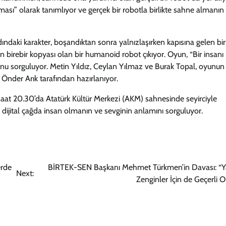
ası” olarak tanımlıyor ve gerçek bir robotla birlikte sahne almanın
adındaki karakter, boşandıktan sonra yalnızlaşırken kapısına gelen bi
şinin birebir kopyası olan bir humanoid robot çıkıyor. Oyun, “Bir insanı
unu sorguluyor. Metin Yıldız, Ceylan Yılmaz ve Burak Topal, oyunun
e Önder Arık tarafından hazırlanıyor.
ıs saat 20.30’da Atatürk Kültür Merkezi (AKM) sahnesinde seyirciyle
dijital çağda insan olmanın ve sevginin anlamını sorguluyor.
erde
BİRTEK-SEN Başkanı Mehmet Türkmen’in Davası: “Y
Next:
Zenginler İçin de Geçerli O