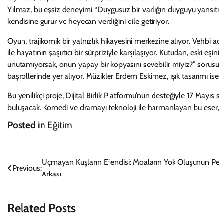
Yılmaz, bu eşsiz deneyimi “Duygusuz bir varlığın duyguyu yansıtm
kendisine gurur ve heyecan verdiğini dile getiriyor.
Oyun, trajikomik bir yalnızlık hikayesini merkezine alıyor. Vehbi 
ile hayatının şaşırtıcı bir sürpriziyle karşılaşıyor. Kutudan, eski e
unutamıyorsak, onun yapay bir kopyasını sevebilir miyiz?” sorus
başrollerinde yer alıyor. Müzikler Erdem Eskimez, ışık tasarımı is
Bu yenilikçi proje, Dijital Birlik Platformu’nun desteğiyle 17 May
buluşacak. Komedi ve dramayı teknoloji ile harmanlayan bu eser, 
Posted in
Eğitim
Yazı
Uçmayan Kuşların Efendisi: Moaların Yok Oluşunun P
Previous:
Arkası
gezinmesi
Related Posts