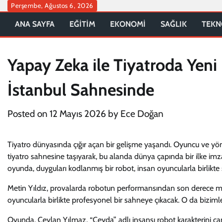
Skip
Perşembe, Ağustos 6, 2026
to
ANA SAYFA
EĞİTİM
EKONOMİ
SAĞLIK
TEKN
content
Yapay Zeka ile Tiyatroda Yen
İstanbul Sahnesinde
Posted on
12 Mayıs 2026
by
Ece Doğan
Tiyatro dünyasında çığır açan bir gelişme yaşandı. Oyuncu ve yö
tiyatro sahnesine taşıyarak, bu alanda dünya çapında bir ilke imz
oyunda, duyguları kodlanmış bir robot, insan oyuncularla birlikte 
Metin Yıldız, provalarda robotun performansından son derece memn
oyuncularla birlikte profesyonel bir sahneye çıkacak. O da bizimle
Oyunda, Ceylan Yılmaz, “Ceyda” adlı insansı robot karakterini can