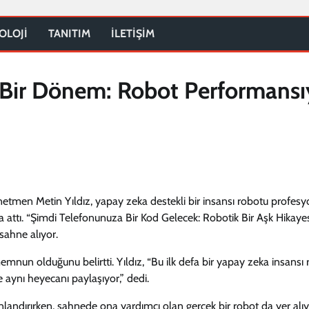
OLOJİ
TANITIM
İLETİŞİM
i Bir Dönem: Robot Performansı
netmen Metin Yıldız, yapay zeka destekli bir insansı robotu profesy
a attı. “Şimdi Telefonunuza Bir Kod Gelecek: Robotik Bir Aşk Hikayes
sahne alıyor.
un olduğunu belirtti. Yıldız, “Bu ilk defa bir yapay zeka insansı 
 aynı heyecanı paylaşıyor,” dedi.
landırırken, sahnede ona yardımcı olan gerçek bir robot da yer alıy