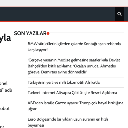
SON YAZILAR
yla
BMW sürücülerini çileden çıkardı: Kontağı açan reklamla
karşılaşıyor!
‘Çerçeve yasa’nın Meclis’e gelmesine saatler kala Devlet
Bahçeli’den kritik açıklama: ‘Öcalan umuda, Ahmetler
göreve, Demirtaş evine dönmelidir’
Türkiye’nin yerli ve milli lokomotifi Afrika’da
onel
i” adlı
Turknet İnternet Altyapısı Çöktü: İşte Resmi Açıklama
ABD’den İsrail’e Gazze uyarısı: Trump çok hayal kırıklığına
robot,
uğrar
Euro Bölgesi’nde bir yıldan uzun sürenin en hızlı
büyümesi
or.