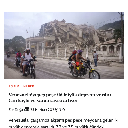
EĞITIM
HABER
Venezuela’yı peş peşe iki büyük deprem vurdu:
Can kaybı ve yaralı sayısı artıyor
Ece Doğan
0
25 Haziran 2026
Venezuela, çarşamba akşamı peş peşe meydana gelen iki
büyük depremle sarsıldı. 7,2 ve 7,5 büyüklüğündeki