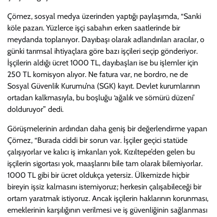
Çömez, sosyal medya üzerinden yaptığı paylaşımda, “Sanki
köle pazarı. Yüzlerce işçi sabahın erken saatlerinde bir
meydanda toplanıyor. Dayıbaşı olarak adlandırılan aracılar, o
günki tarımsal ihtiyaçlara göre bazı işçileri seçip gönderiyor.
İşçilerin aldığı ücret 1000 TL, dayıbaşları ise bu işlemler için
250 TL komisyon alıyor. Ne fatura var, ne bordro, ne de
Sosyal Güvenlik Kurumu’na (SGK) kayıt. Devlet kurumlarının
ortadan kalkmasıyla, bu boşluğu ‘ağalık ve sömürü düzeni’
dolduruyor” dedi.
Görüşmelerinin ardından daha geniş bir değerlendirme yapan
Çömez, “Burada ciddi bir sorun var. İşçiler geçici statüde
çalışıyorlar ve kalıcı iş imkanları yok. Kızıltepe’den gelen bu
işçilerin sigortası yok, maaşlarını bile tam olarak bilemiyorlar.
1000 TL gibi bir ücret oldukça yetersiz. Ülkemizde hiçbir
bireyin işsiz kalmasını istemiyoruz; herkesin çalışabileceği bir
ortam yaratmak istiyoruz. Ancak işçilerin haklarının korunması,
emeklerinin karşılığının verilmesi ve iş güvenliğinin sağlanması