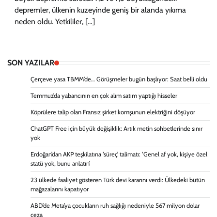
depremler, ülkenin kuzeyinde geniş bir alanda yıkıma
neden oldu. Yetkililer, […]
SON YAZILAR
Çerçeve yasa TBMM’de… Görüşmeler bugün başlıyor: Saat belli oldu
Temmuz’da yabancının en çok alım satım yaptığı hisseler
Köprülere talip olan Fransız şirket komşunun elektriğini döşüyor
ChatGPT Free için büyük değişiklik: Artık metin sohbetlerinde sınır
yok
Erdoğan’dan AKP teşkilatına ‘süreç’ talimatı: ‘Genel af yok, kişiye özel
statü yok, bunu anlatın’
23 ülkede faaliyet gösteren Türk devi kararını verdi: Ülkedeki bütün
mağazalarını kapatıyor
ABD’de Meta’ya çocukların ruh sağlığı nedeniyle 567 milyon dolar
ceza