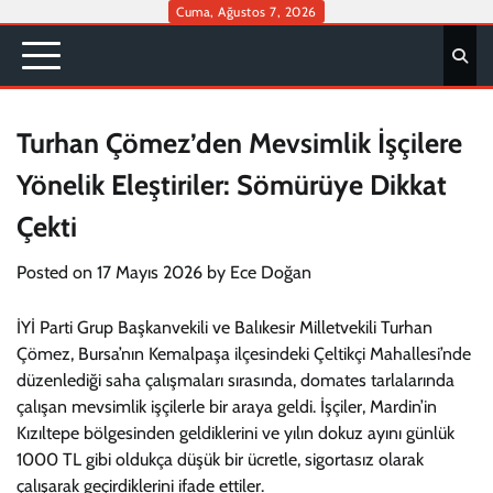
Skip
Cuma, Ağustos 7, 2026
to
content
Turhan Çömez’den Mevsimlik İşçilere
Yönelik Eleştiriler: Sömürüye Dikkat
Çekti
Posted on
17 Mayıs 2026
by
Ece Doğan
İYİ Parti Grup Başkanvekili ve Balıkesir Milletvekili Turhan
Çömez, Bursa’nın Kemalpaşa ilçesindeki Çeltikçi Mahallesi’nde
düzenlediği saha çalışmaları sırasında, domates tarlalarında
çalışan mevsimlik işçilerle bir araya geldi. İşçiler, Mardin’in
Kızıltepe bölgesinden geldiklerini ve yılın dokuz ayını günlük
1000 TL gibi oldukça düşük bir ücretle, sigortasız olarak
çalışarak geçirdiklerini ifade ettiler.