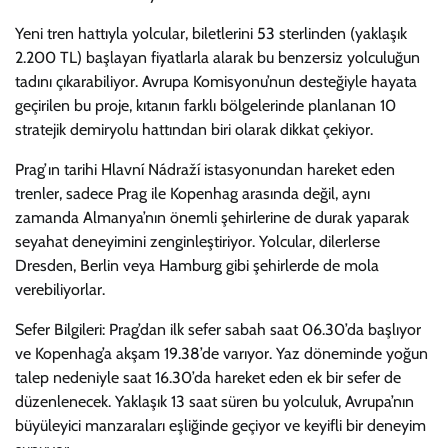
Yeni tren hattıyla yolcular, biletlerini 53 sterlinden (yaklaşık
2.200 TL) başlayan fiyatlarla alarak bu benzersiz yolculuğun
tadını çıkarabiliyor. Avrupa Komisyonu’nun desteğiyle hayata
geçirilen bu proje, kıtanın farklı bölgelerinde planlanan 10
stratejik demiryolu hattından biri olarak dikkat çekiyor.
Prag’ın tarihi Hlavní Nádraží istasyonundan hareket eden
trenler, sadece Prag ile Kopenhag arasında değil, aynı
zamanda Almanya’nın önemli şehirlerine de durak yaparak
seyahat deneyimini zenginleştiriyor. Yolcular, dilerlerse
Dresden, Berlin veya Hamburg gibi şehirlerde de mola
verebiliyorlar.
Sefer Bilgileri: Prag’dan ilk sefer sabah saat 06.30’da başlıyor
ve Kopenhag’a akşam 19.38’de varıyor. Yaz döneminde yoğun
talep nedeniyle saat 16.30’da hareket eden ek bir sefer de
düzenlenecek. Yaklaşık 13 saat süren bu yolculuk, Avrupa’nın
büyüleyici manzaraları eşliğinde geçiyor ve keyifli bir deneyim