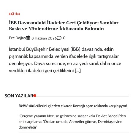
EĞITIM
İBB Davasındaki İfadeler Geri Çekiliyor: Sanıklar
Baskı ve Yönlendirme İddiasında Bulundu
Ece Doğan
0
8 Haziran 2026
İstanbul Büyükşehir Belediyesi (İBB) davasında, etkin
pişmanlık kapsamında verilen ifadelerle ilgili tartışmalar
derinleşiyor. Dava sürecinde, en az yedi sanık daha önce
verdikleri ifadeleri geri çektiklerini […]
SON YAZILAR
BMW sürücülerini çileden çıkardı: Kontağı açan reklamla karşılaşıyor!
‘Çerçeve yasa’nın Meclis’e gelmesine saatler kala Devlet Bahçeli’den
kritik açıklama: ‘Öcalan umuda, Ahmetler göreve, Demirtaş evine
dönmelidir’