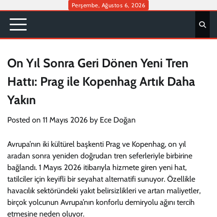
Skip
Perşembe, Ağustos 6, 2026
to
content
On Yıl Sonra Geri Dönen Yeni Tren
Hattı: Prag ile Kopenhag Artık Daha
Yakın
Posted on
11 Mayıs 2026
by
Ece Doğan
Avrupa’nın iki kültürel başkenti Prag ve Kopenhag, on yıl
aradan sonra yeniden doğrudan tren seferleriyle birbirine
bağlandı. 1 Mayıs 2026 itibarıyla hizmete giren yeni hat,
tatilciler için keyifli bir seyahat alternatifi sunuyor. Özellikle
havacılık sektöründeki yakıt belirsizlikleri ve artan maliyetler,
birçok yolcunun Avrupa’nın konforlu demiryolu ağını tercih
etmesine neden oluyor.