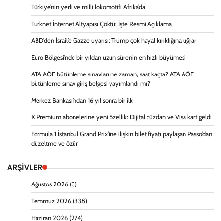
Türkiye’nin yerli ve milli lokomotifi Afrika’da
Turknet İnternet Altyapısı Çöktü: İşte Resmi Açıklama
ABD’den İsrail’e Gazze uyarısı: Trump çok hayal kırıklığına uğrar
Euro Bölgesi’nde bir yıldan uzun sürenin en hızlı büyümesi
ATA AÖF bütünleme sınavları ne zaman, saat kaçta? ATA AÖF
bütünleme sınav giriş belgesi yayımlandı mı?
Merkez Bankası’ndan 16 yıl sonra bir ilk
X Premium abonelerine yeni özellik: Dijital cüzdan ve Visa kart geldi
Formula 1 İstanbul Grand Prix’ine ilişkin bilet fiyatı paylaşan Passo’dan
düzeltme ve özür
ARŞİVLER
Ağustos 2026
(3)
Temmuz 2026
(338)
Haziran 2026
(274)