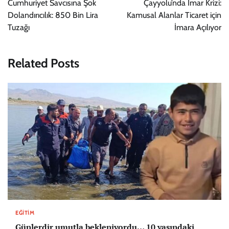
Cumhuriyet Savcısına Şok
Çayyolu’nda İmar Krizi:
Dolandırıcılık: 850 Bin Lira
Kamusal Alanlar Ticaret için
Tuzağı
İmara Açılıyor
Related Posts
EĞITIM
Günlerdir umutla bekleniyordu… 10 yaşındaki