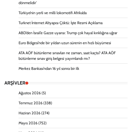
dönmelidir’
Türkiye’nin yerli ve milli lokomotifi Afrika’da
Turknet İnternet Altyapısı Çöktü: İşte Resmi Açıklama
ABD’den İsrail’e Gazze uyarısı: Trump çok hayal kırıklığına uğrar
Euro Bölgesi’nde bir yıldan uzun sürenin en hızlı büyümesi
ATA AÖF bütünleme sınavları ne zaman, saat kaçta? ATA AÖF
bütünleme sınav giriş belgesi yayımlandı mı?
Merkez Bankası’ndan 16 yıl sonra bir ilk
ARŞİVLER
Ağustos 2026
(5)
Temmuz 2026
(338)
Haziran 2026
(274)
Mayıs 2026
(752)