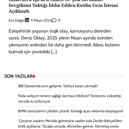
Sevgilisini Yaktığı İddia Edilen Katilin Ceza İstemi
Açıklandı
Ece Doğan
0
11 Mayıs 2026
Eskişehir’de yaşanan trajik olay, kamuoyunu derinden
sarstı. Deniz Oktay, 2025 yılının Nisan ayında evinden
çıkmasının ardından bir daha geri dönmedi. Ailesi, kızlarını
bulmak için çevredeki […]
SON YAZILAR
İBB Davası’nda yeni gelişme: Tahliye kararı çıkmadı!
Fazla sodyum sinsice sağlığı olumsuz etkiliyor! Tansiyonu yükseltip
vücuda su tutturuyor
BMW sürücülerini çileden çıkardı: Kontağı açan reklamla karşılaşıyor!
‘Çerçeve yasa’nın Meclis’e gelmesine saatler kala Devlet Bahçeli’den
kritik açıklama: ‘Öcalan umuda, Ahmetler göreve, Demirtaş evine