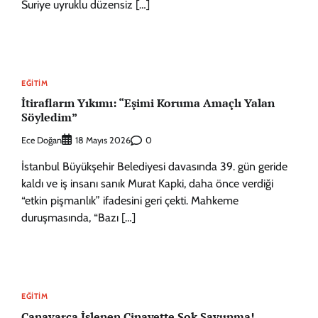
Suriye uyruklu düzensiz […]
EĞITIM
İtirafların Yıkımı: “Eşimi Koruma Amaçlı Yalan
Söyledim”
Ece Doğan
0
18 Mayıs 2026
İstanbul Büyükşehir Belediyesi davasında 39. gün geride
kaldı ve iş insanı sanık Murat Kapki, daha önce verdiği
“etkin pişmanlık” ifadesini geri çekti. Mahkeme
duruşmasında, “Bazı […]
EĞITIM
Canavarca İşlenen Cinayette Şok Savunma!