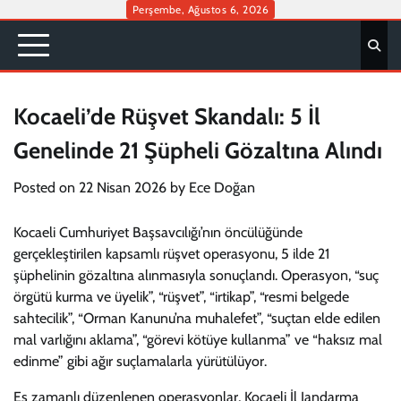
Skip
Perşembe, Ağustos 6, 2026
to
content
Kocaeli’de Rüşvet Skandalı: 5 İl
Genelinde 21 Şüpheli Gözaltına Alındı
Posted on
22 Nisan 2026
by
Ece Doğan
Kocaeli Cumhuriyet Başsavcılığı’nın öncülüğünde
gerçekleştirilen kapsamlı rüşvet operasyonu, 5 ilde 21
şüphelinin gözaltına alınmasıyla sonuçlandı. Operasyon, “suç
örgütü kurma ve üyelik”, “rüşvet”, “irtikap”, “resmi belgede
sahtecilik”, “Orman Kanunu’na muhalefet”, “suçtan elde edilen
mal varlığını aklama”, “görevi kötüye kullanma” ve “haksız mal
edinme” gibi ağır suçlamalarla yürütülüyor.
Eş zamanlı düzenlenen operasyonlar, Kocaeli İl Jandarma