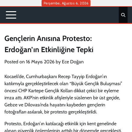
Skip
Perşembe, Ağustos 6, 2026
to
content
Gençlerin Anısına Protesto:
Erdoğan’ın Etkinliğine Tepki
Posted on
16 Mayıs 2026
by
Ece Doğan
Kocaeli’de, Cumhurbaşkanı Recep Tayyip Erdoğan’ın
katılımıyla gerçekleştirilecek olan “Büyük Gençlik Buluşması”
öncesi CHP Kartepe Gençlik Kolları dikkat çekici bir eyleme
imza attı. AKP’nin etkinlik afişleriyle süslenen bir üst geçide,
Gebze ve Dilovası’nda hayatını kaybeden gençlerin
fotoğrafları asılarak, bir protesto gerçekleştirildi.
Protesto, Erdoğan’ın katılacağı etkinlik için kent genelinde
alınan güvenlik önlemlerinin arttığı bir dönemde gerçekleşti.