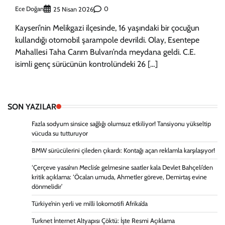
Ece Doğan
0
25 Nisan 2026
Kayseri’nin Melikgazi ilçesinde, 16 yaşındaki bir çocuğun
kullandığı otomobil şarampole devrildi. Olay, Esentepe
Mahallesi Taha Carım Bulvarı’nda meydana geldi. C.E.
isimli genç sürücünün kontrolündeki 26 […]
SON YAZILAR
Fazla sodyum sinsice sağlığı olumsuz etkiliyor! Tansiyonu yükseltip
vücuda su tutturuyor
BMW sürücülerini çileden çıkardı: Kontağı açan reklamla karşılaşıyor!
‘Çerçeve yasa’nın Meclis’e gelmesine saatler kala Devlet Bahçeli’den
kritik açıklama: ‘Öcalan umuda, Ahmetler göreve, Demirtaş evine
dönmelidir’
Türkiye’nin yerli ve milli lokomotifi Afrika’da
Turknet İnternet Altyapısı Çöktü: İşte Resmi Açıklama