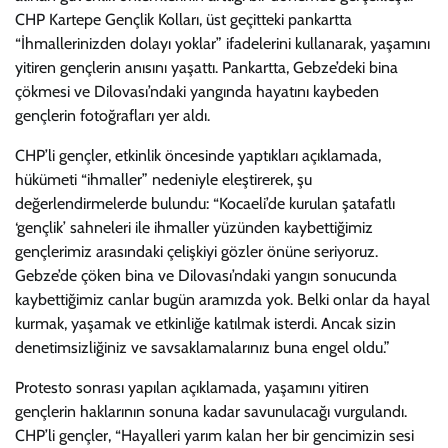
CHP Kartepe Gençlik Kolları, üst geçitteki pankartta
“İhmallerinizden dolayı yoklar” ifadelerini kullanarak, yaşamını
yitiren gençlerin anısını yaşattı. Pankartta, Gebze’deki bina
çökmesi ve Dilovası’ndaki yangında hayatını kaybeden
gençlerin fotoğrafları yer aldı.
CHP’li gençler, etkinlik öncesinde yaptıkları açıklamada,
hükümeti “ihmaller” nedeniyle eleştirerek, şu
değerlendirmelerde bulundu: “Kocaeli’de kurulan şatafatlı
‘gençlik’ sahneleri ile ihmaller yüzünden kaybettiğimiz
gençlerimiz arasındaki çelişkiyi gözler önüne seriyoruz.
Gebze’de çöken bina ve Dilovası’ndaki yangın sonucunda
kaybettiğimiz canlar bugün aramızda yok. Belki onlar da hayal
kurmak, yaşamak ve etkinliğe katılmak isterdi. Ancak sizin
denetimsizliğiniz ve savsaklamalarınız buna engel oldu.”
Protesto sonrası yapılan açıklamada, yaşamını yitiren
gençlerin haklarının sonuna kadar savunulacağı vurgulandı.
CHP’li gençler, “Hayalleri yarım kalan her bir gencimizin sesi